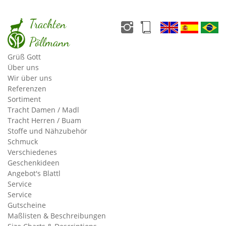
Trachten
Pöllmann
Grüß Gott
Über uns
Wir über uns
Referenzen
Sortiment
Tracht Damen / Madl
Tracht Herren / Buam
Stoffe und Nähzubehör
»
Sortiment
»
Tracht Damen / Madl
»
Schürzen
Schmuck
Verschiedenes
Geschenkideen
Schürzen
Angebot's Blattl
Service
Schürzen werden in der Regel immer speziell für Sie nach
Service
Maß gefertigt.
Gutscheine
Maßlisten & Beschreibungen
Die gängigen Stoffe für die Festtracht haben wir vorrätig