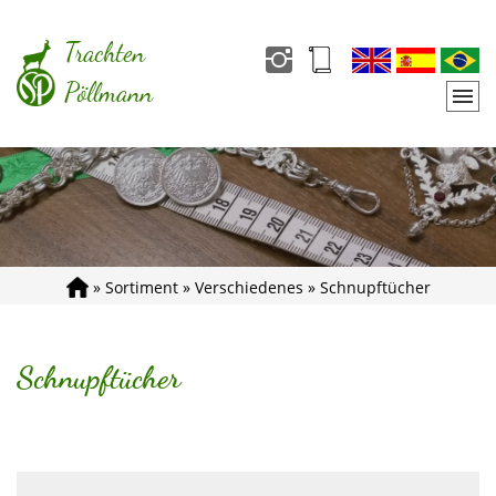
Trachten
Pöllmann
»
Sortiment
»
Verschiedenes
»
Schnupftücher
Schnupftücher